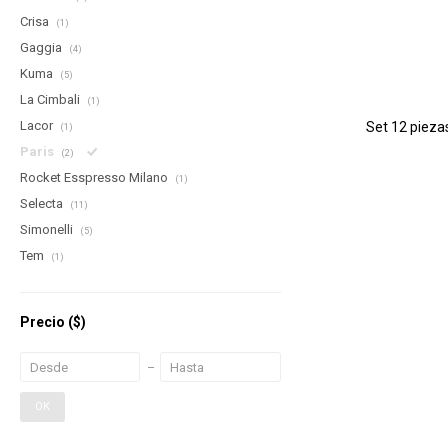
Crisa
(1)
Gaggia
(4)
Kuma
(5)
La Cimbali
(1)
Lacor
Set 12 pieza
(1)
Paris
(2)
Rocket Esspresso Milano
(1)
Selecta
(11)
Simonelli
(5)
Tem
(1)
Precio
($)
OK