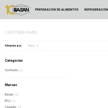
PREPARACIÓN DE ALIMENTOS
REFRIGERACIÓ
CAFETERÍA PARIS
Filtrando por:
Paris
Categorías
Cucharas
(2)
Marcas
Basan
(2)
BOJ
(1)
Casadio
(7)