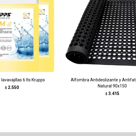
lavavajillas 6 lts Krupps
Alfombra Antideslizante y Antifa
Natural 90x150
2.550
$
3.415
$