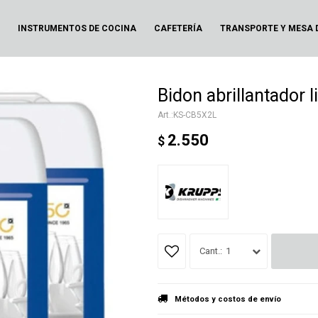
N
INSTRUMENTOS DE COCINA
CAFETERÍA
TRANSPORTE Y MESA 
Bidon abrillantador l
KS-CB5X2L
2.550
$
1
Métodos y costos de envío