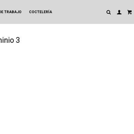
DE TRABAJO
COCTELERÍA
minio 3