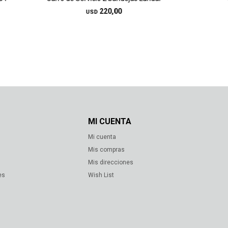
220,00
USD
MI CUENTA
Mi cuenta
s
Mis compras
Mis direcciones
es
Wish List