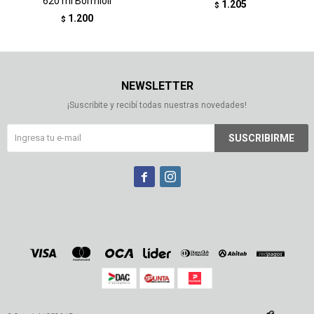
620 ml Bormioli
1.205
$
1.200
$
NEWSLETTER
¡Suscribite y recibí todas nuestras novedades!
SUSCRIBIRME

