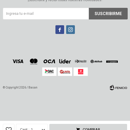
SUSCRIBIRME


© Copyright 2026 / Basan
Fenicio
1
COMPRAR