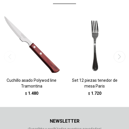
Cuchillo asado Polywod line
Set 12 piezas tenedor de
Tramontina
mesa Paris
1.480
1.720
$
$
NEWSLETTER
¡Suscribite y recibí todas nuestras novedades!