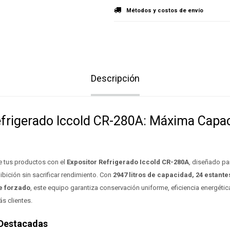
Métodos y costos de envío
Descripción
efrigerado Iccold CR-280A: Máxima Capa
e tus productos con el
Expositor Refrigerado Iccold CR-280A
, diseñado p
ibición sin sacrificar rendimiento. Con
2947 litros de capacidad, 24 estante
re forzado
, este equipo garantiza conservación uniforme, eficiencia energétic
s clientes.
 Destacadas