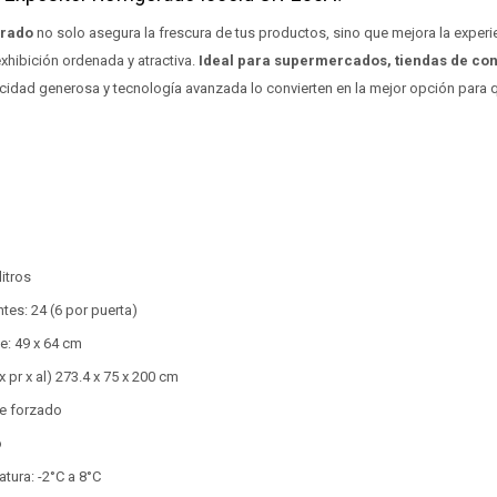
erado
no solo asegura la frescura de tus productos, sino que mejora la exper
exhibición ordenada y atractiva.
Ideal para supermercados, tiendas de con
idad generosa y tecnología avanzada lo convierten en la mejor opción para
itros
tes: 24 (6 por puerta)
e: 49 x 64 cm
 pr x al) 273.4 x 75 x 200 cm
re forzado
o
tura: -2°C a 8°C