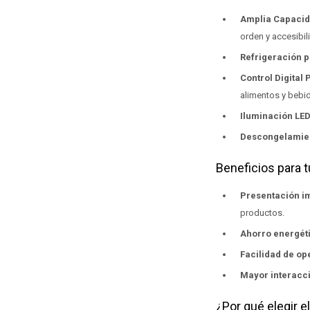
Amplia Capaci
orden y accesibil
Refrigeración p
Control Digital 
alimentos y bebi
Iluminación LED
Descongelamien
Beneficios para 
Presentación i
productos.
Ahorro energét
Facilidad de op
Mayor interacci
¿Por qué elegir e