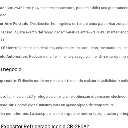
dad:
Con 2947 litros y 24 estantes espaciosos, puedes exhibir una gran varie
idad.
or Aire Forzado:
Distribución homogénea de temperatura para evitar zonas fr
Preciso:
Ajuste exacto del rango de temperatura entre -2°C y 8°C, manteniendo
das.
 Eficiente:
Destaca los detalles y colores de los productos, mejorando su atra
to Automático:
Reduce el mantenimiento y asegura un rendimiento óptimo
tu negocio
mpecable:
El diseño moderno y el cristal templado realzan la visibilidad y sofi
ico:
Iluminación LED y refrigeración eficiente optimizan el consumo eléctrico.
eración:
Control digital intuitivo para un ajuste rápido de temperatura.
ón con clientes:
La transparencia del expositor motiva la exploración y el 
l Expositor Refrigerado Iccold CR-280A?