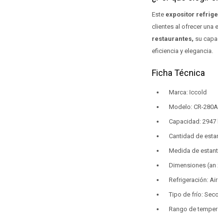
Este
expositor refrig
clientes al ofrecer una 
restaurantes,
su capac
eficiencia y elegancia.
Ficha Técnica
Marca: Iccold
Modelo: CR-280A
Capacidad: 2947 l
Cantidad de estan
Medida de estant
Dimensiones (an x
Refrigeración: Ai
Tipo de frío: Sec
Rango de tempera