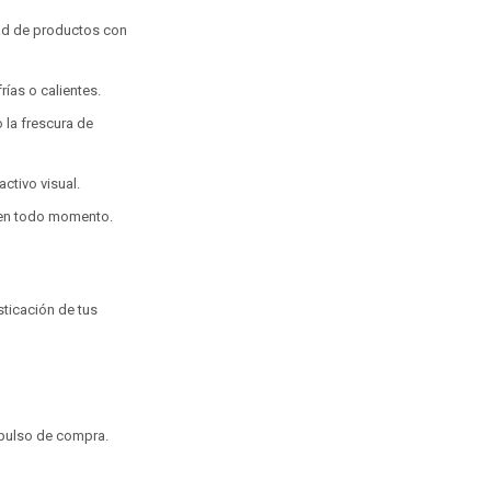
dad de productos con
ías o calientes.
 la frescura de
ctivo visual.
 en todo momento.
sticación de tus
impulso de compra.