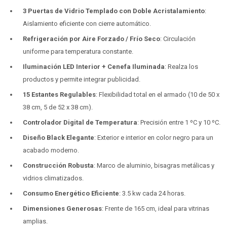
3 Puertas de Vidrio Templado con Doble Acristalamiento
:
Aislamiento eficiente con cierre automático.
Refrigeración por Aire Forzado / Frío Seco
: Circulación
uniforme para temperatura constante.
Iluminación LED Interior + Cenefa Iluminada
: Realza los
productos y permite integrar publicidad.
15 Estantes Regulables
: Flexibilidad total en el armado (10 de 50 x
38 cm, 5 de 52 x 38 cm).
Controlador Digital de Temperatura
: Precisión entre 1 ºC y 10 ºC.
Diseño Black Elegante
: Exterior e interior en color negro para un
acabado moderno.
Construcción Robusta
: Marco de aluminio, bisagras metálicas y
vidrios climatizados.
Consumo Energético Eficiente
: 3.5 kw cada 24 horas.
Dimensiones Generosas
: Frente de 165 cm, ideal para vitrinas
amplias.