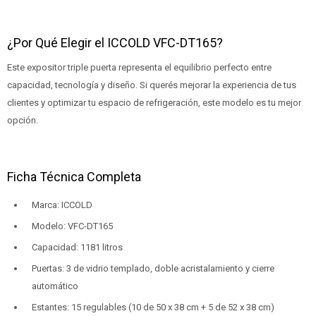
¿Por Qué Elegir el ICCOLD VFC-DT165?
Este expositor triple puerta representa el equilibrio perfecto entre
capacidad, tecnología y diseño. Si querés mejorar la experiencia de tus
clientes y optimizar tu espacio de refrigeración, este modelo es tu mejor
opción.
Ficha Técnica Completa
Marca: ICCOLD
Modelo: VFC-DT165
Capacidad: 1181 litros
Puertas: 3 de vidrio templado, doble acristalamiento y cierre
automático
Estantes: 15 regulables (10 de 50 x 38 cm + 5 de 52 x 38 cm)