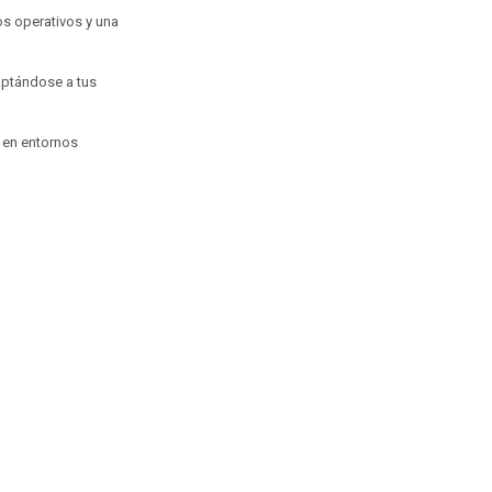
s operativos y una
daptándose a tus
o en entornos