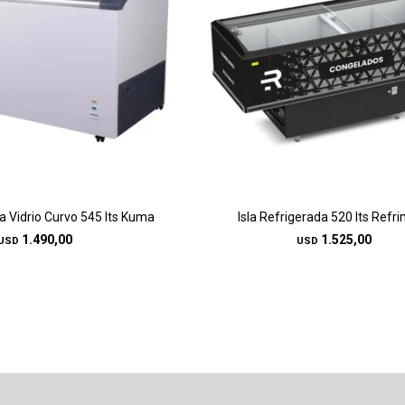
da Vidrio Curvo 545 lts Kuma
Isla Refrigerada 520 lts Refr
1.490,00
1.525,00
USD
USD