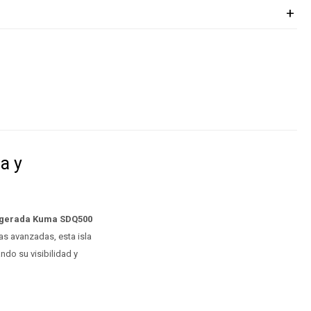
a y
rigerada Kuma SDQ500
cas avanzadas, esta isla
ndo su visibilidad y