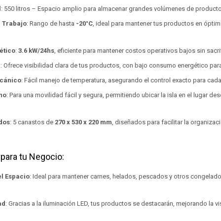
l
: 550 litros – Espacio amplio para almacenar grandes volúmenes de product
 Trabajo
: Rango de hasta
-20°C
, ideal para mantener tus productos en ópti
ético
:
3.6 kW/24hs
, eficiente para mantener costos operativos bajos sin sacri
D
: Ofrece visibilidad clara de tus productos, con bajo consumo energético para
cánico
: Fácil manejo de temperatura, asegurando el control exacto para cada
no
: Para una movilidad fácil y segura, permitiendo ubicar la isla en el lugar de
dos
: 5 canastos de
270 x 530 x 220 mm
, diseñados para facilitar la organiza
 para tu Negocio:
l Espacio
: Ideal para mantener carnes, helados, pescados y otros congelad
ad
: Gracias a la iluminación LED, tus productos se destacarán, mejorando la vis