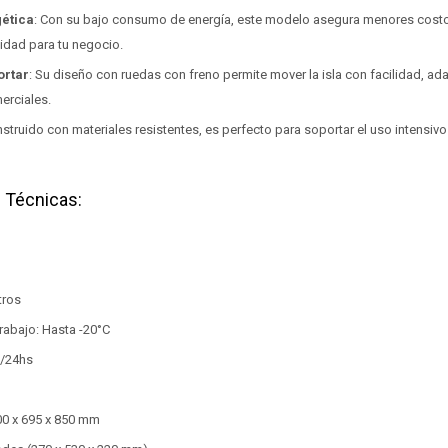
gética
: Con su bajo consumo de energía, este modelo asegura menores costo
lidad para tu negocio.
ortar
: Su diseño con ruedas con freno permite mover la isla con facilidad, a
erciales.
nstruido con materiales resistentes, es perfecto para soportar el uso intensiv
 Técnicas:
tros
rabajo: Hasta -20°C
/24hs
0 x 695 x 850 mm