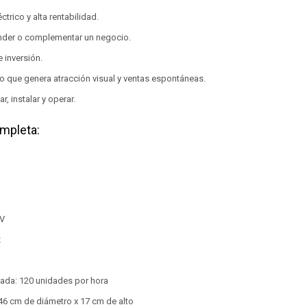
trico y alta rentabilidad.
nder o complementar un negocio.
 inversión.
o que genera atracción visual y ventas espontáneas.
r, instalar y operar.
mpleta:
 V
z
ada: 120 unidades por hora
46 cm de diámetro x 17 cm de alto