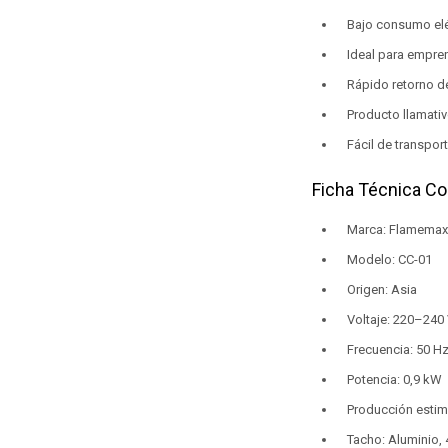
Bajo consumo eléc
Ideal para empre
Rápido retorno de
Producto llamativ
Fácil de transporta
Ficha Técnica Co
Marca: Flamemax
Modelo: CC-01
Origen: Asia
Voltaje: 220–240
Frecuencia: 50 H
Potencia: 0,9 kW
Producción estim
Tacho: Aluminio, 