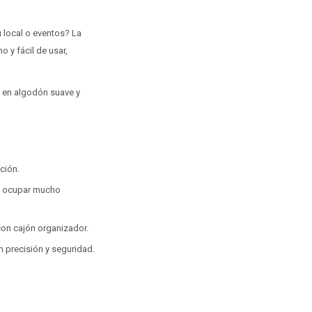
u local o eventos? La
 y fácil de usar,
ar en algodón suave y
ción.
in ocupar mucho
 con cajón organizador.
n precisión y seguridad.