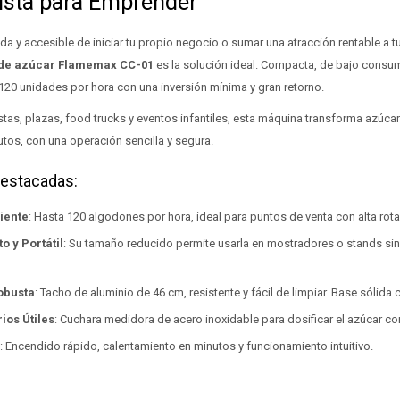
Lista para Emprender
a y accesible de iniciar tu propio negocio o sumar una atracción rentable a t
 de azúcar Flamemax CC-01
es la solución ideal. Compacta, de bajo consumo
120 unidades por hora con una inversión mínima y gran retorno.
iestas, plazas, food trucks y eventos infantiles, esta máquina transforma azúc
tos, con una operación sencilla y segura.
Destacadas:
iente
: Hasta 120 algodones por hora, ideal para puntos de venta con alta rota
 y Portátil
: Su tamaño reducido permite usarla en mostradores o stands s
obusta
: Tacho de aluminio de 46 cm, resistente y fácil de limpiar. Base sólida
ios Útiles
: Cuchara medidora de acero inoxidable para dosificar el azúcar co
: Encendido rápido, calentamiento en minutos y funcionamiento intuitivo.
: