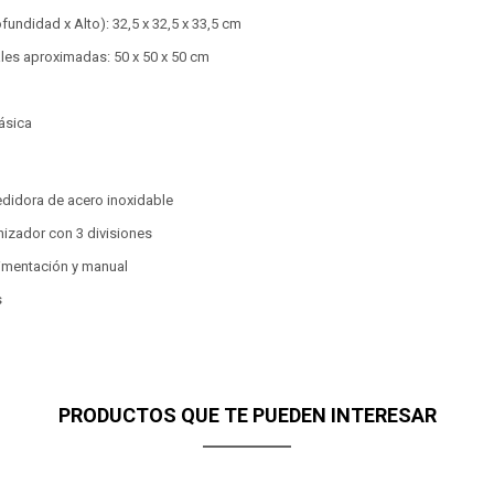
ofundidad x Alto): 32,5 x 32,5 x 33,5 cm
les aproximadas: 50 x 50 x 50 cm
ásica
didora de acero inoxidable
izador con 3 divisiones
limentación y manual
s
PRODUCTOS QUE TE PUEDEN INTERESAR