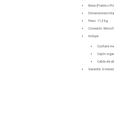
Base (Frente x Pr
Dimensiones tota
Peso: 11,3 kg
Conexión: Monof
Incluye:
Cuchara me
Cajón organ
Cable de a
Garantía: 6 mese