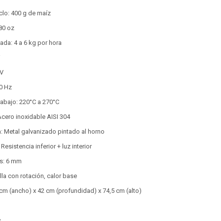
clo: 400 g de maíz
80 oz
ada: 4 a 6 kg por hora
W
 V
0 Hz
rabajo: 220°C a 270°C
 Acero inoxidable AISI 304
a: Metal galvanizado pintado al horno
Resistencia inferior + luz interior
s: 6 mm
lla con rotación, calor base
cm (ancho) x 42 cm (profundidad) x 74,5 cm (alto)
s