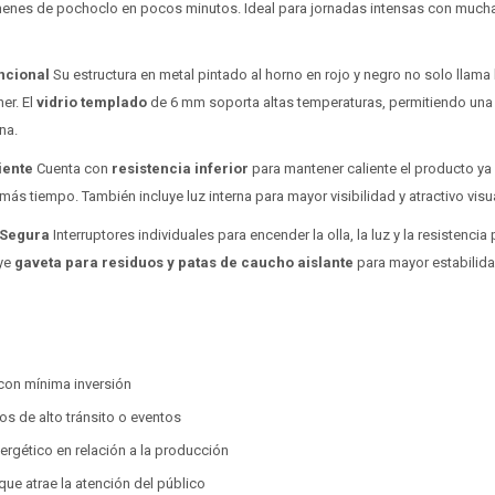
enes de pochoclo en pocos minutos. Ideal para jornadas intensas con mucha
uncional
Su estructura en metal pintado al horno en rojo y negro no solo llama 
ner. El
vidrio templado
de 6 mm soporta altas temperaturas, permitiendo una vi
na.
iente
Cuenta con
resistencia inferior
para mantener caliente el producto ya
más tiempo. También incluye luz interna para mayor visibilidad y atractivo visu
y Segura
Interruptores individuales para encender la olla, la luz y la resistenci
uye
gaveta para residuos y patas de caucho aislante
para mayor estabilida
:
 con mínima inversión
os de alto tránsito o eventos
rgético en relación a la producción
que atrae la atención del público