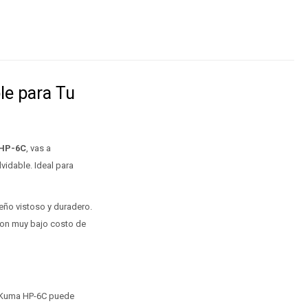
le para Tu
 HP-6C
, vas a
vidable. Ideal para
eño vistoso y duradero.
 con muy bajo costo de
a Kuma HP-6C puede