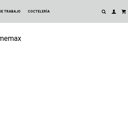
DE TRABAJO
COCTELERÍA
amemax