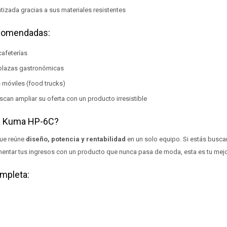
tizada gracias a sus materiales resistentes
comendadas:
cafeterías
y plazas gastronómicas
móviles (food trucks)
an ampliar su oferta con un producto irresistible
la Kuma HP-6C?
ue reúne
diseño, potencia y rentabilidad
en un solo equipo. Si estás busc
mentar tus ingresos con un producto que nunca pasa de moda, esta es tu mejo
mpleta: