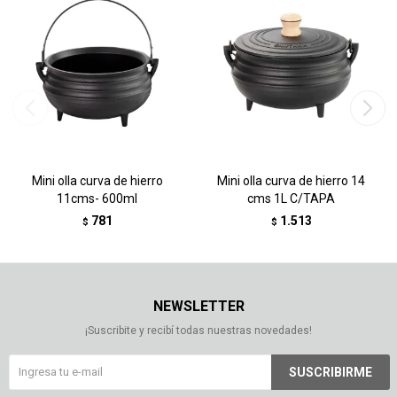
Mini olla curva de hierro
Mini olla curva de hierro 14
11cms- 600ml
cms 1L C/TAPA
781
1.513
$
$
NEWSLETTER
¡Suscribite y recibí todas nuestras novedades!
SUSCRIBIRME