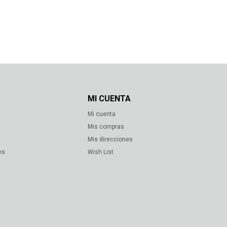
MI CUENTA
Mi cuenta
s
Mis compras
Mis direcciones
es
Wish List