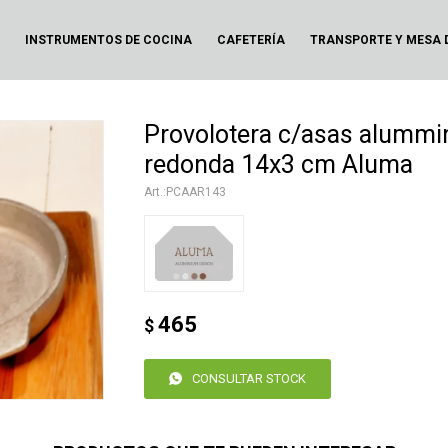
N
INSTRUMENTOS DE COCINA
CAFETERÍA
TRANSPORTE Y MESA 
Provolotera c/asas alummi
redonda 14x3 cm Aluma
PCAAR143
465
$
CONSULTAR STOCK