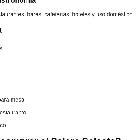
gastronomía
taurantes, bares, cafeterías, hoteles y uso doméstico.
a
s
para mesa
restaurante
ico