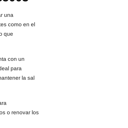
ar una
tes como en el
lo que
nta con un
deal para
antener la sal
ara
os o renovar los