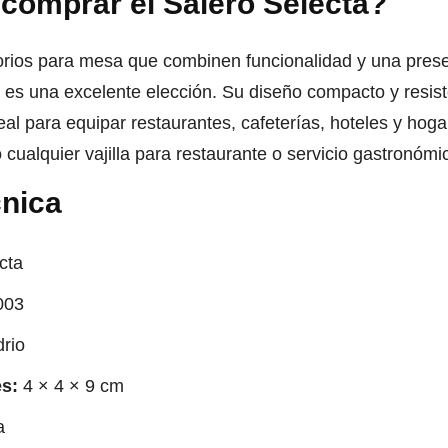
comprar el Salero Selecta?
rios para mesa que combinen funcionalidad y una presen
a es una excelente elección. Su diseño compacto y resist
al para equipar restaurantes, cafeterías, hoteles y hoga
ualquier vajilla para restaurante o servicio gastronómi
cnica
cta
003
rio
s:
4 × 4 × 9 cm
a