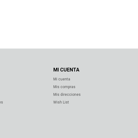
MI CUENTA
Mi cuenta
s
Mis compras
Mis direcciones
es
Wish List