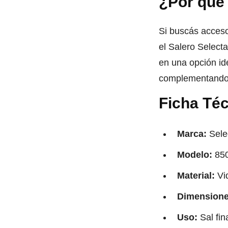
¿Por qué 
Si buscás acceso
el Salero Select
en una opción ide
complementando c
Ficha Té
Marca:
Sele
Modelo:
85
Material:
Vid
Dimensione
Uso:
Sal fin