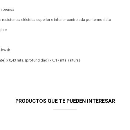
n prensa
resistencia eléctrica superior e inferior controlada por termostato
dable
4 kW/h
te) x 0,43 mts. (profundidad) x 0,17 mts. (altura)
PRODUCTOS QUE TE PUEDEN INTERESAR