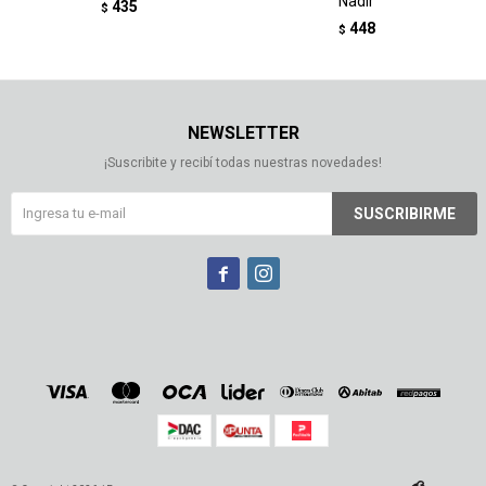
Nadir
435
$
448
$
NEWSLETTER
¡Suscribite y recibí todas nuestras novedades!
SUSCRIBIRME

