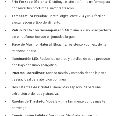
Frío Forzado Eficiente
: Distribuye el aire de forma uniforme para
conservar tus productos siempre frescos.
Temperatura Precisa
: Control digital entre
2°C y 8°C
, fácil de
ajustar según el tipo de alimento.
Vidrio Recto con Desempañado
: Mantiene la visibilidad perfecta
sin empañarse, incluso en jornadas largas.
Base de Mármol Natural
: Elegante, resistente y con excelente
retención de frío.
Iluminación LED
: Realza los colores y detalles de cada producto
con bajo consumo energético.
Puertas Corredizas
: Acceso rápido y cómodo desde la parte
trasera, ideal para atención continua.
Dos Estantes de Cristal + Base
: Más espacio útil para una
exhibición ordenada y atractiva.
Ruedas de Traslado
: Mové la vitrina fácilmente donde más te
convenga.
Construcción Sólida y Duradera
: Diseñada para un uso