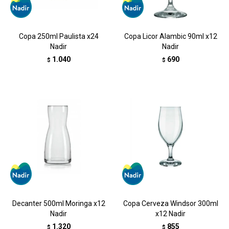
Copa 250ml Paulista x24
Copa Licor Alambic 90ml x12
Nadir
Nadir
1.040
690
$
$
Decanter 500ml Moringa x12
Copa Cerveza Windsor 300ml
Nadir
x12 Nadir
1.320
855
$
$