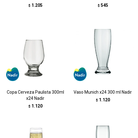
1.205
545
$
$
Copa Cerveza Paulista 300ml
Vaso Munich x24 300 ml Nadir
x24 Nadir
1.120
$
1.120
$