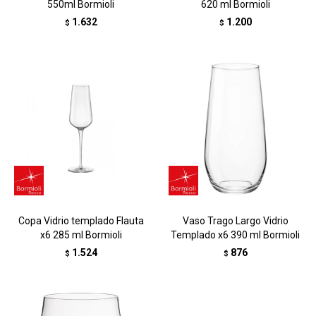
550ml Bormioli
620 ml Bormioli
1.632
1.200
$
$
Copa Vidrio templado Flauta
Vaso Trago Largo Vidrio
x6 285 ml Bormioli
Templado x6 390 ml Bormioli
1.524
876
$
$