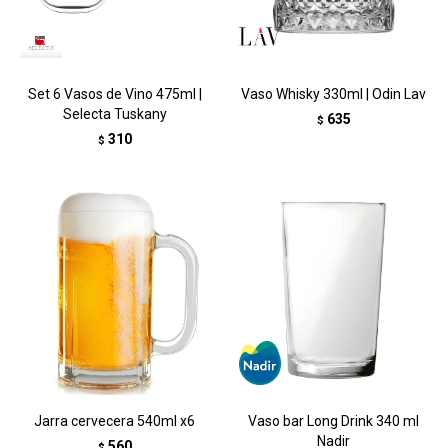
Set 6 Vasos de Vino 475ml |
Vaso Whisky 330ml | Odin Lav
Selecta Tuskany
635
$
310
$
Jarra cervecera 540ml x6
Vaso bar Long Drink 340 ml
Nadir
560
$