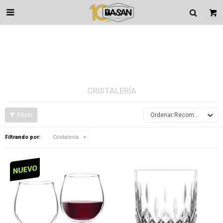

CRISTALERÍA
Recomendados
Filtrando por:
Cristalería