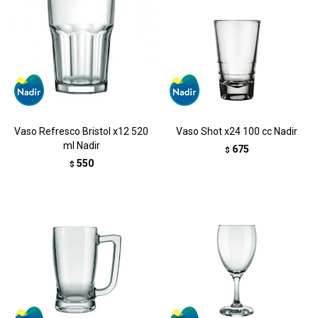
Vaso Refresco Bristol x12 520
Vaso Shot x24 100 cc Nadir
ml Nadir
675
$
550
$