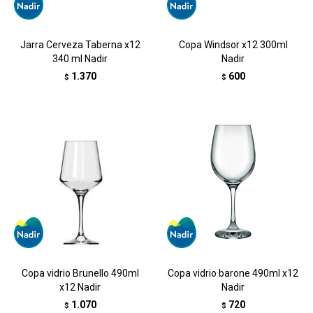
Jarra Cerveza Taberna x12
Copa Windsor x12 300ml
340 ml Nadir
Nadir
1.370
600
$
$
Copa vidrio Brunello 490ml
Copa vidrio barone 490ml x12
x12 Nadir
Nadir
1.070
720
$
$