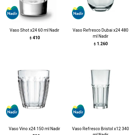
Vaso Shot x24 60 ml Nadir
Vaso Refresco Dubai x24 480
ml Nadir
410
$
1.260
$
Vaso Vino x24 150 ml Nadir
Vaso Refresco Bristol x12 340
ml Nadir