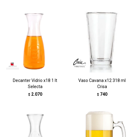
Decanter Vidrio x18 1 lt
Vaso Cavana x12 318 ml
Selecta
Crisa
2.070
740
$
$