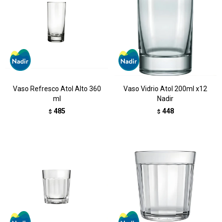
Vaso Refresco Atol Alto 360
Vaso Vidrio Atol 200ml x12
ml
Nadir
485
448
$
$