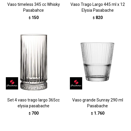
Vaso timeless 345 cc Whisky
Vaso Trago Largo 445 ml x 12
Pasabahce
Elysia Pasabache
150
820
$
$
Set 4 vaso trago largo 365cc
Vaso grande Sunray 290 ml
elysia pasabache
Pasabache
700
1.760
$
$