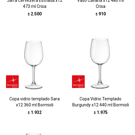
Jarra Cervezera Estriada x12
Vaso Cavana x12 480 ml
473 ml Crisa
Crisa
2.500
910
$
$
Copa vidrio templado Sara
Copa Vidrio Templado
x12 360 ml Bormioli
Burgundy x12 440 ml Bormioli
1.932
1.975
$
$