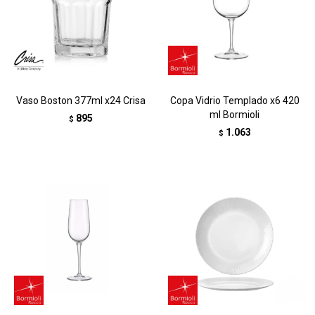
Vaso Boston 377ml x24 Crisa
Copa Vidrio Templado x6 420
ml Bormioli
895
$
1.063
$