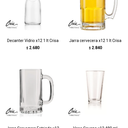
Decanter Vidrio x12 1 lt Crisa
Jarra cervecera x12 1 lt Crisa
2.680
2.840
$
$