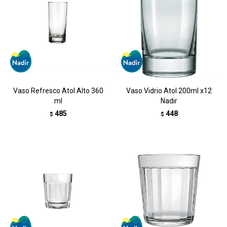
Vaso Refresco Atol Alto 360
Vaso Vidrio Atol 200ml x12
ml
Nadir
485
448
$
$