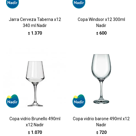
Jarra Cerveza Taberna x12
Copa Windsor x12 300ml
340 ml Nadir
Nadir
1.370
600
$
$
Copa vidrio Brunello 490ml
Copa vidrio barone 490ml x12
x12 Nadir
Nadir
1.070
720
$
$