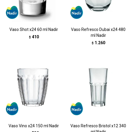
Vaso Shot x24 60 ml Nadir
Vaso Refresco Dubai x24 480
ml Nadir
410
$
1.260
$
Vaso Vino x24 150 ml Nadir
Vaso Refresco Bristol x12 340
ml Nadir