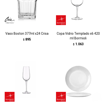
Vaso Boston 377ml x24 Crisa
Copa Vidrio Templado x6 420
ml Bormioli
895
$
1.063
$