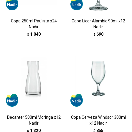
Copa 250ml Paulista x24
Copa Licor Alambic 90ml x12
Nadir
Nadir
1.040
690
$
$
Decanter 500ml Moringa x12
Copa Cerveza Windsor 300ml
Nadir
x12 Nadir
1.320
855
$
$