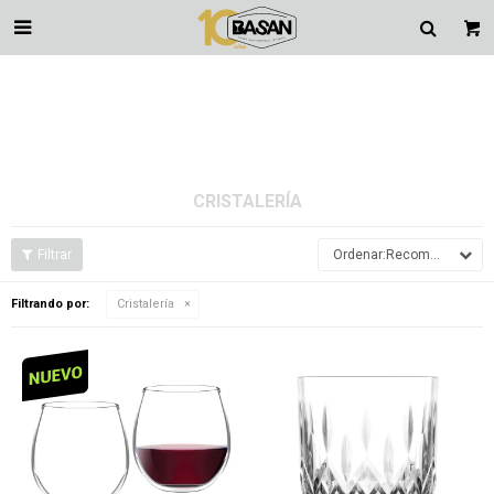

CRISTALERÍA
Recomendados
Filtrando por:
Cristalería