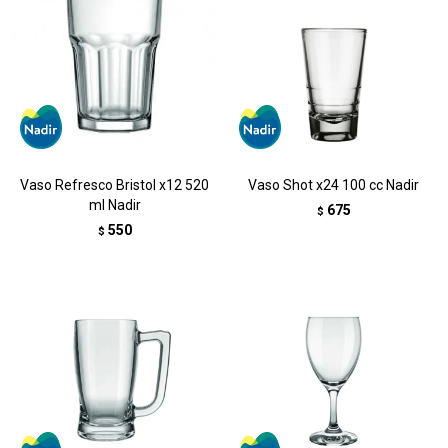
Vaso Refresco Bristol x12 520
Vaso Shot x24 100 cc Nadir
ml Nadir
675
$
550
$