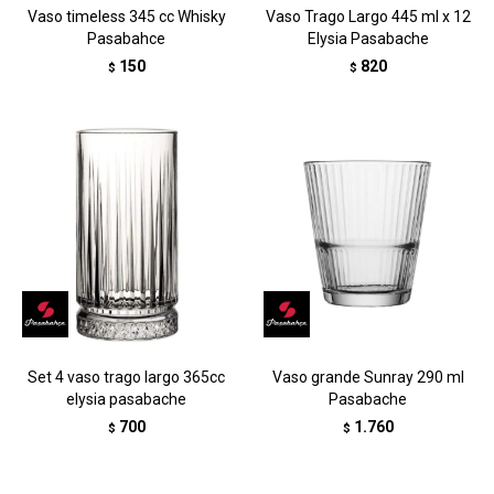
Vaso timeless 345 cc Whisky
Vaso Trago Largo 445 ml x 12
Pasabahce
Elysia Pasabache
150
820
$
$
Set 4 vaso trago largo 365cc
Vaso grande Sunray 290 ml
elysia pasabache
Pasabache
700
1.760
$
$