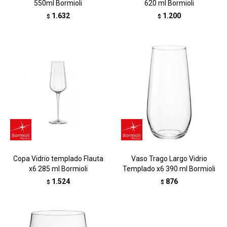
550ml Bormioli
620 ml Bormioli
1.632
1.200
$
$
Copa Vidrio templado Flauta
Vaso Trago Largo Vidrio
x6 285 ml Bormioli
Templado x6 390 ml Bormioli
1.524
876
$
$