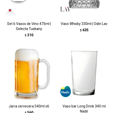
Set 6 Vasos de Vino 475ml |
Vaso Whisky 330ml | Odin Lav
Selecta Tuskany
635
$
310
$
Jarra cervecera 540ml x6
Vaso bar Long Drink 340 ml
Nadir
560
$