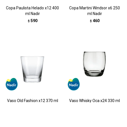
Copa Paulista Helado x12 400
Copa Martini Windsor x6 250
ml Nadir
ml Nadir
590
460
$
$
Vaso Old Fashion x12 370 ml
Vaso Whisky Oca x24 330 ml
Nadir
Nadir
630
1.180
$
$