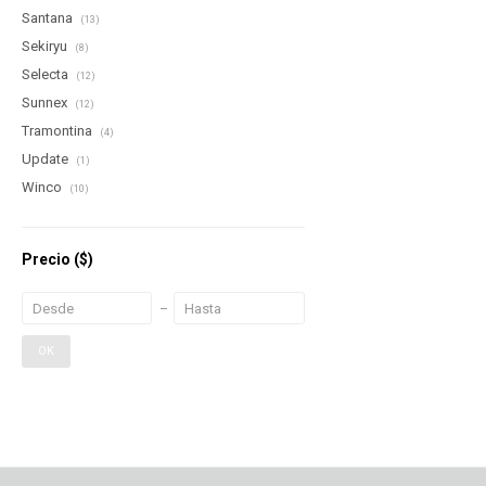
Santana
(13)
Sekiryu
(8)
Selecta
(12)
Sunnex
(12)
Tramontina
(4)
Update
(1)
Winco
(10)
Precio
($)
OK