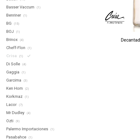
Basser Vaccum
(1)
Benriner
(1)
BG
(15)
BOJ
(1)
Brinox
Decantado
(4)
Cheff-Flon
(1)
Crisa
(1)
Di Solle
(4)
Gaggia
(1)
Garcima
(3)
Ken Hom
(2)
Korkmaz
(1)
Lacor
(7)
Mr Dudley
(4)
Ozti
(9)
Palermo Importaciones
(1)
Pasabahce
(1)