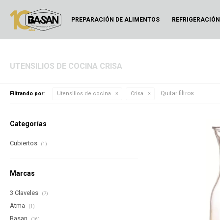
PREPARACIÓN DE ALIMENTOS
REFRIGERACIÓ
UTENSILIOS DE COCINA CRISA
Quitar filtros
Filtrando por:
Utensilios de cocina
Crisa
Categorías
Cubiertos
(1)
Marcas
3 Claveles
(7)
Atma
(1)
Basan
(16)