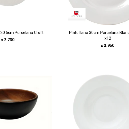
e 20.5cm Porcelana Croft
Plato llano 30cm Porcelana Blan
x12
2.730
$
3.950
$