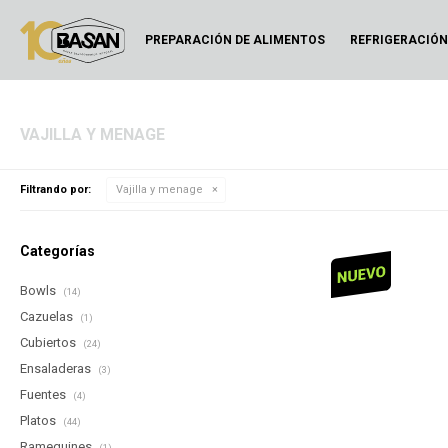
PREPARACIÓN DE ALIMENTOS
REFRIGERACIÓ
VAJILLA Y MENAGE
Filtrando por:
Vajilla y menage
Categorías
Bowls
(14)
Cazuelas
(1)
Cubiertos
(24)
Ensaladeras
(3)
Fuentes
(4)
Platos
(44)
Ramequines