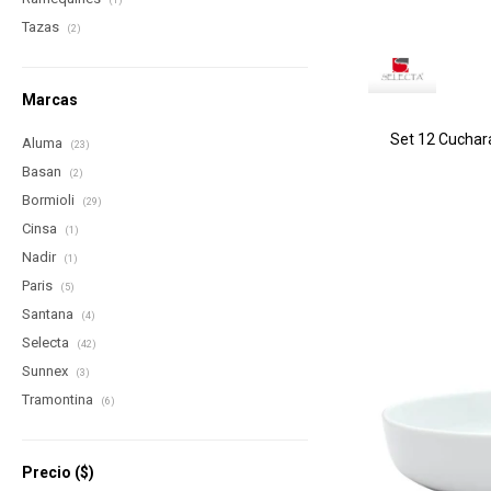
(1)
Tazas
(2)
Marcas
Set 12 Cuchara
Aluma
(23)
Basan
(2)
Bormioli
(29)
Cinsa
(1)
Nadir
(1)
Paris
(5)
Santana
(4)
Selecta
(42)
Sunnex
(3)
Tramontina
(6)
Precio
($)