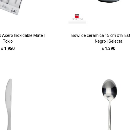
s Acero Inoxidable Mate |
Bowl de ceramica 15 cm x18 E
Tokio
Negro | Selecta
1.950
1.390
$
$