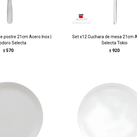
de postre 21cm Acero Inox |
Set x12 Cuchara de mesa 21cm Ac
doro Selecta
Selecta Tokio
570
920
$
$