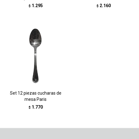
1.295
2.160
$
$
Set 12 piezas cucharas de
mesa Paris
1.770
$