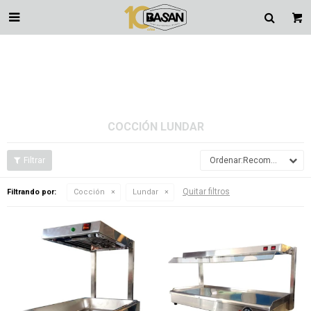

COCCIÓN LUNDAR
Recomendados
Quitar filtros
Filtrando por:
Cocción
Lundar