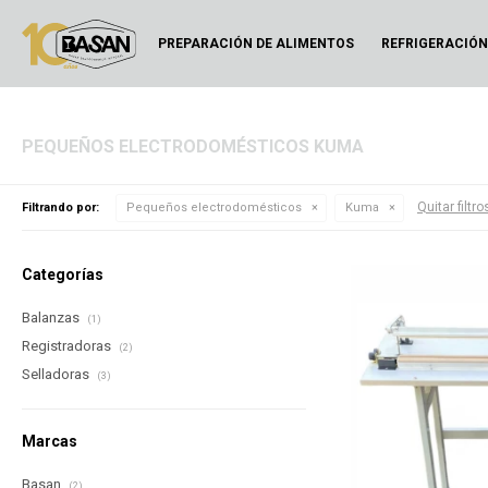
PREPARACIÓN DE ALIMENTOS
REFRIGERACIÓ
PEQUEÑOS ELECTRODOMÉSTICOS KUMA
Quitar filtro
Filtrando por:
Pequeños electrodomésticos
Kuma
Categorías
Balanzas
(1)
Registradoras
(2)
Selladoras
(3)
Marcas
Basan
(2)