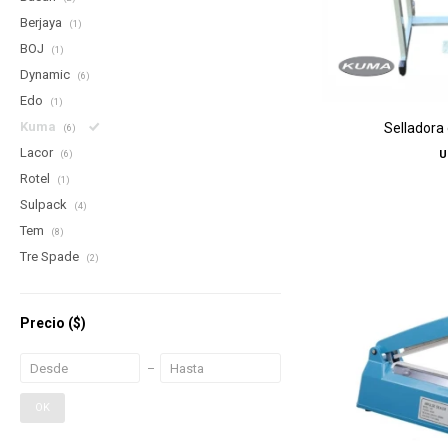
Berjaya
(1)
BOJ
(1)
Dynamic
(6)
Edo
(1)
Kuma
Selladora
(6)
Lacor
U
(6)
Rotel
(1)
Sulpack
(4)
Tem
(8)
Tre Spade
(2)
Precio
($)
OK