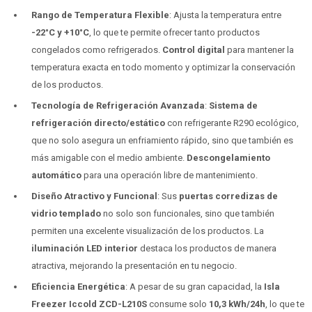
Rango de Temperatura Flexible
: Ajusta la temperatura entre
-22°C y +10°C
, lo que te permite ofrecer tanto productos
congelados como refrigerados.
Control digital
para mantener la
temperatura exacta en todo momento y optimizar la conservación
de los productos.
Tecnología de Refrigeración Avanzada
:
Sistema de
refrigeración directo/estático
con refrigerante R290 ecológico,
que no solo asegura un enfriamiento rápido, sino que también es
más amigable con el medio ambiente.
Descongelamiento
automático
para una operación libre de mantenimiento.
Diseño Atractivo y Funcional
: Sus
puertas corredizas de
vidrio templado
no solo son funcionales, sino que también
permiten una excelente visualización de los productos. La
iluminación LED interior
destaca los productos de manera
atractiva, mejorando la presentación en tu negocio.
Eficiencia Energética
: A pesar de su gran capacidad, la
Isla
Freezer Iccold ZCD-L210S
consume solo
10,3 kWh/24h
, lo que te