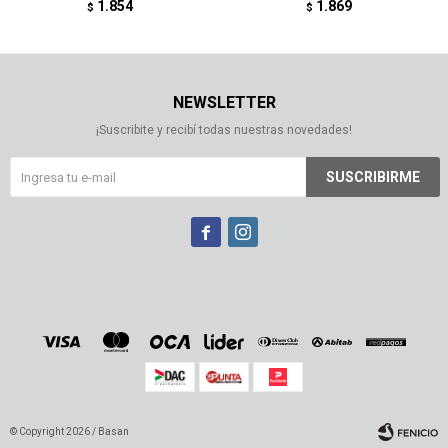
1.854
1.869
$
$
NEWSLETTER
¡Suscribite y recibí todas nuestras novedades!
SUSCRIBIRME


© Copyright 2026 / Basan