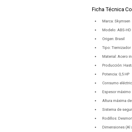
Ficha Técnica C
Marca: Skymsen
Modelo: ABS-HD
Origen: Brasil
Tipo: Tiernizador
Material: Acero i
Producción: Hast
Potencia: 0,5 HP
Consumo eléctric
Espesor máximo 
Altura máxima de
Sistema de seguri
Rodillos: Desmon
Dimensiones (Al x