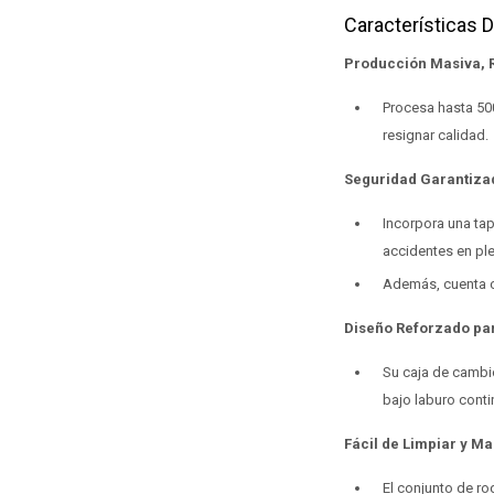
Características 
Producción Masiva, 
Procesa hasta 500
resignar calidad.
Seguridad Garantiza
Incorpora una ta
accidentes en pl
Además, cuenta co
Diseño Reforzado pa
Su caja de cambio
bajo laburo conti
Fácil de Limpiar y M
El conjunto de ro