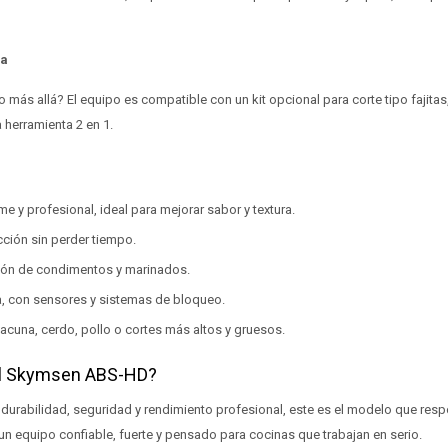
ma
o más allá? El equipo es compatible con un kit opcional para corte tipo fajitas
a herramienta 2 en 1.
me y profesional, ideal para mejorar sabor y textura.
ión sin perder tiempo.
ción de condimentos y marinados.
, con sensores y sistemas de bloqueo.
vacuna, cerdo, pollo o cortes más altos y gruesos.
 el Skymsen ABS-HD?
urabilidad, seguridad y rendimiento profesional, este es el modelo que resp
 un equipo confiable, fuerte y pensado para cocinas que trabajan en serio.