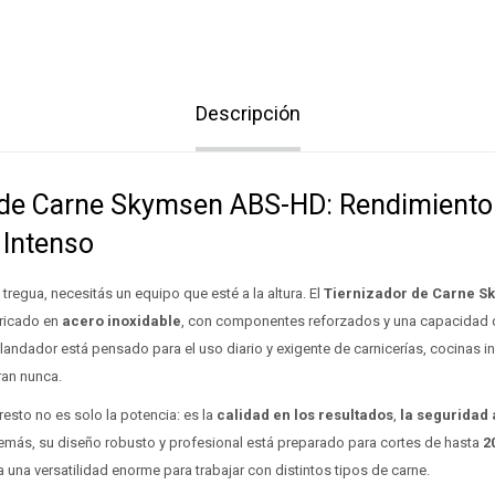
Descripción
 de Carne Skymsen ABS-HD: Rendimiento
 Intenso
tregua, necesitás un equipo que esté a la altura. El
Tiernizador de Carne 
ricado en
acero inoxidable
, con componentes reforzados y una capacidad 
blandador está pensado para el uso diario y exigente de carnicerías, cocinas in
ran nunca.
resto no es solo la potencia: es la
calidad en los resultado
s
,
la seguridad a
emás, su diseño robusto y profesional está preparado para cortes de hasta
2
da una versatilidad enorme para trabajar con distintos tipos de carne.