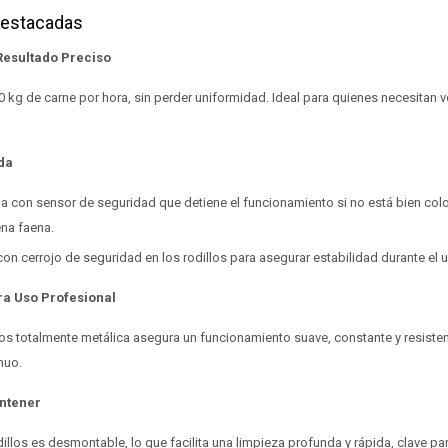
Destacadas
Resultado Preciso
 kg de carne por hora, sin perder uniformidad. Ideal para quienes necesitan 
da
pa con sensor de seguridad que detiene el funcionamiento si no está bien col
ena faena.
n cerrojo de seguridad en los rodillos para asegurar estabilidad durante el 
ra Uso Profesional
s totalmente metálica asegura un funcionamiento suave, constante y resisten
nuo.
antener
dillos es desmontable, lo que facilita una limpieza profunda y rápida, clave p