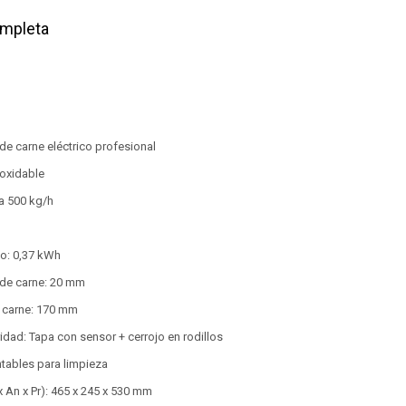
ompleta
 de carne eléctrico profesional
noxidable
a 500 kg/h
o: 0,37 kWh
de carne: 20 mm
 carne: 170 mm
dad: Tapa con sensor + cerrojo en rodillos
tables para limpieza
 An x Pr): 465 x 245 x 530 mm