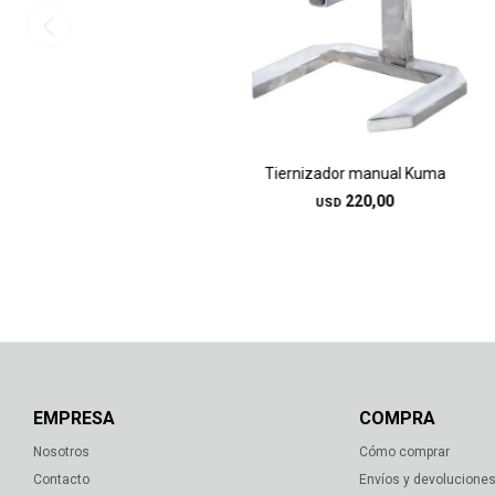
Tiernizador manual Kuma
220,00
USD
EMPRESA
COMPRA
Nosotros
Cómo comprar
Contacto
Envíos y devolucione