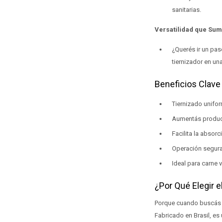
sanitarias.
Versatilidad que Su
¿Querés ir un pas
tiernizador en un
Beneficios Clave
Tiernizado unifor
Aumentás producc
Facilita la absor
Operación segura
Ideal para carne 
¿Por Qué Elegir
Porque cuando buscás d
Fabricado en Brasil, es