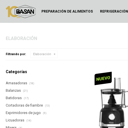
PREPARACIÓN DE ALIMENTOS
REFRIGERACIÓ
ELABORACIÓN
Filtrando por:
Elaboración
Categorías
Amasadoras
(18)
Balanzas
(21)
Batidoras
(17)
Cortadoras de fiambre
(13)
Exprimidores de jugo
(9)
Licuadoras
(14)
Mixers