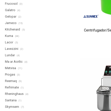
Frucosol
(3)
Galatro
(4)
Gelopar
(2)
Jameco
(15)
Kitchenaid
Centrifugador/Se
(5)
Kuma
(68)
Lacor
(5)
Lavezzini
(2)
Lundar
(4)
Ma ar Acrilic
(4)
Metvisa
(11)
Progas
(3)
Reemaq
(9)
Refrimate
(1)
Rheninghaus
(4)
Santana
(1)
Skymsem
(7)