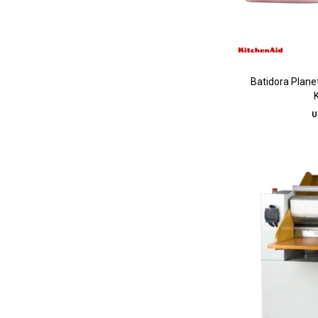
Batidora Planeta
U