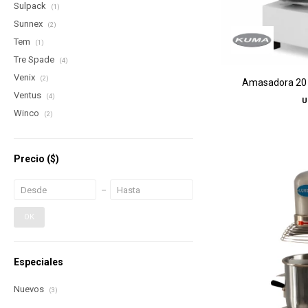
Sulpack
(1)
Sunnex
(2)
Tem
(1)
Tre Spade
(4)
Venix
(2)
Amasadora 20 l
Ventus
(4)
U
Winco
(2)
Precio
($)
OK
Especiales
Nuevos
(3)