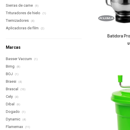
Sierras de carne
(9)
Trituradores de hielo
(1)
Tiernizadores
(4)
Aplicadoras de film
(2)
Batidora Pro
U
Marcas
Basser Vaccum
(1)
Bimg
(8)
BOJ
(1)
Braesi
(4)
Brascal
(10)
Cely
(4)
Dibal
(6)
Dogado
(1)
Dynamic
(4)
Flamemax
(11)