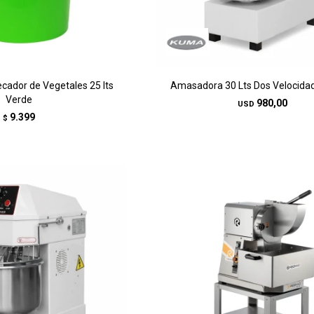
cador de Vegetales 25 lts
Amasadora 30 Lts Dos Velocid
Verde
980,00
USD
9.399
$