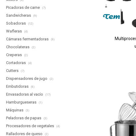
(4)
Picadoras de carne
(7)
Sandwicheras
(9)
Sobadoras
(12)
Wafleras
(4)
Multiproce
Cámaras fermentadoras
(9)
Chocolateras
(2)
Creperas
(2)
Cortadoras
(4)
Cutters
(7)
Dispensadores de jugo
(2)
Embutidoras
(6)
Envasadoras al vacío
(17)
Hamburgueseras
(1)
Máquinas
(3)
Peladoras de papas
(3)
Procesadores de vegetales
(4)
Ralladores de queso
(2)