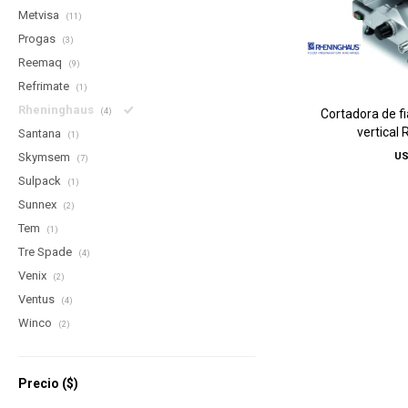
Metvisa
(11)
Progas
(3)
Reemaq
(9)
Refrimate
(1)
Rheninghaus
(4)
Cortadora de f
vertical 
Santana
(1)
Skymsem
U
(7)
Sulpack
(1)
Sunnex
(2)
Tem
(1)
Tre Spade
(4)
Venix
(2)
Ventus
(4)
Winco
(2)
Precio
($)