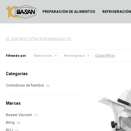
PREPARACIÓN DE ALIMENTOS
REFRIGERACIÓ
ELABORACIÓN RHENINGHAUS
Quitar filtros
Filtrando por:
Elaboración
Rheninghaus
Categorías
Cortadoras de fiambre
(4)
Marcas
Basser Vaccum
(1)
Bimg
(8)
BOJ
(1)