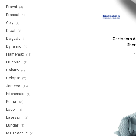
Braesi
(4)
Brascal
(10)
Cely
(4)
Dibal
(6)
Dogado
Cortadora d
(1)
Rhen
Dynamic
(4)
U
Flamemax
(11)
Frucosol
(3)
Galatro
(4)
Gelopar
(2)
Jameco
(15)
Kitchenaid
(5)
Kuma
(68)
Lacor
(5)
Lavezzini
(2)
Lundar
(4)
Ma ar Acrilic
(4)