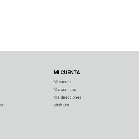
MI CUENTA
Mi cuenta
s
Mis compras
Mis direcciones
es
Wish List