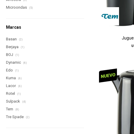
(3)
Microondas
(5)
Marcas
Juguer
Basan
(2)
U
Berjaya
(1)
BOJ
(1)
Dynamic
(6)
Edo
(1)
Kuma
(6)
Lacor
(6)
Rotel
(1)
Sulpack
(4)
Tem
(8)
Tre Spade
(2)