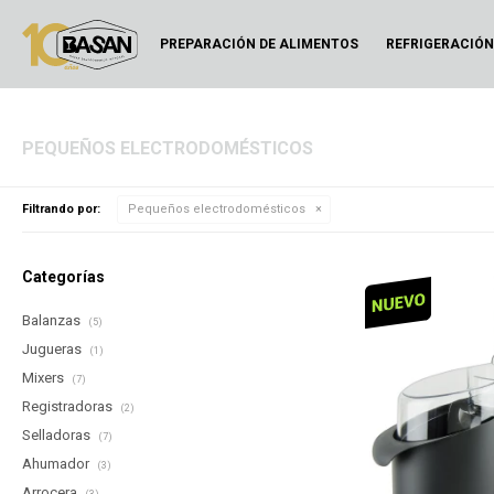
PREPARACIÓN DE ALIMENTOS
REFRIGERACIÓ
PEQUEÑOS ELECTRODOMÉSTICOS
Filtrando por:
Pequeños electrodomésticos
Categorías
Balanzas
(5)
Jugueras
(1)
Mixers
(7)
Registradoras
(2)
Selladoras
(7)
Ahumador
(3)
Arrocera