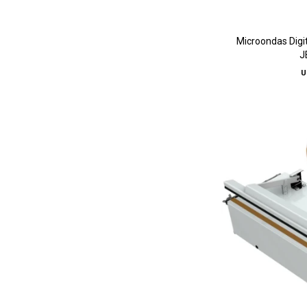
Microondas Digita
J
U