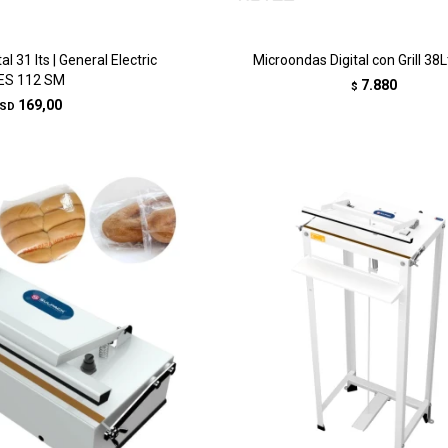
l 31 lts | General Electric
Microondas Digital con Grill 38L
ES 112 SM
7.880
$
169,00
SD