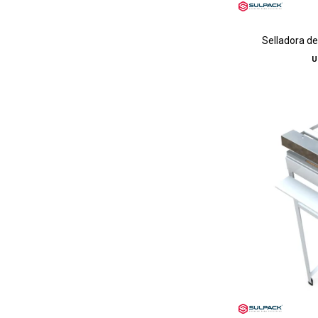
Selladora d
U