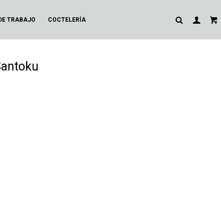
DE TRABAJO
COCTELERÍA
Santoku