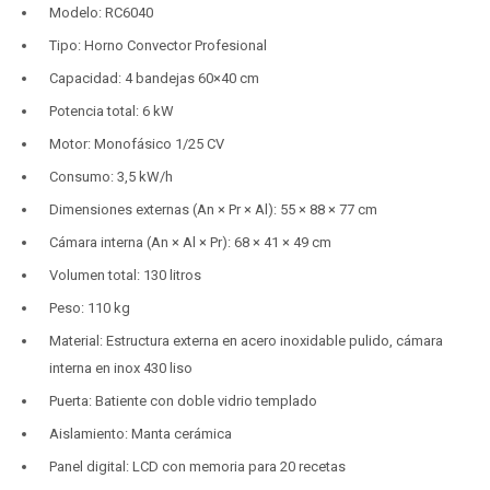
Modelo: RC6040
Tipo: Horno Convector Profesional
Capacidad: 4 bandejas 60×40 cm
Potencia total: 6 kW
Motor: Monofásico 1/25 CV
Consumo: 3,5 kW/h
Dimensiones externas (An × Pr × Al): 55 × 88 × 77 cm
Cámara interna (An × Al × Pr): 68 × 41 × 49 cm
Volumen total: 130 litros
Peso: 110 kg
Material: Estructura externa en acero inoxidable pulido, cámara
interna en inox 430 liso
Puerta: Batiente con doble vidrio templado
Aislamiento: Manta cerámica
Panel digital: LCD con memoria para 20 recetas