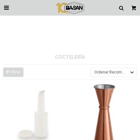

COCTELERÍA
Recomendados