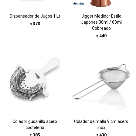
Dispensador de Jugos 1 Lt
Jigger Medidor Estilo
Japones 30ml / 60ml
370
$
Cobreado
440
$
Colador gusanillo acero
Colador de malla 9 cm acero
cocteleria
inox
385
430
$
$