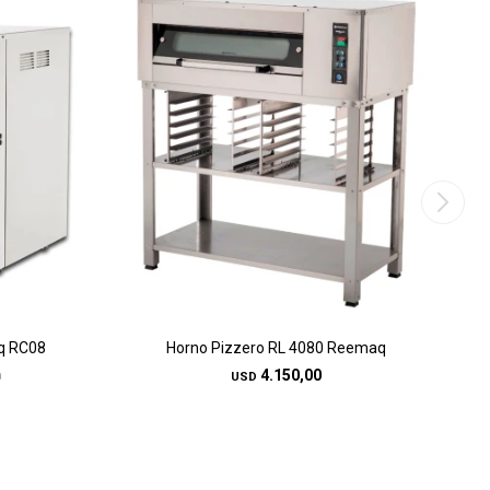
q RC08
Horno Pizzero RL 4080 Reemaq
4.150,00
0
USD