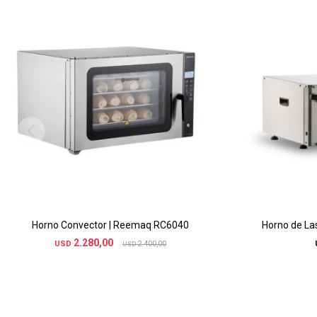
Horno Convector | Reemaq RC6040
Horno de L
2.280,00
USD
2.400,00
USD