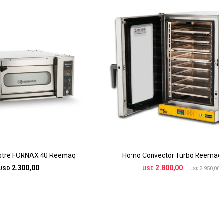
astre FORNAX 40 Reemaq
Horno Convector Turbo Reema
2.300,00
2.800,00
USD
USD
2.950,0
USD