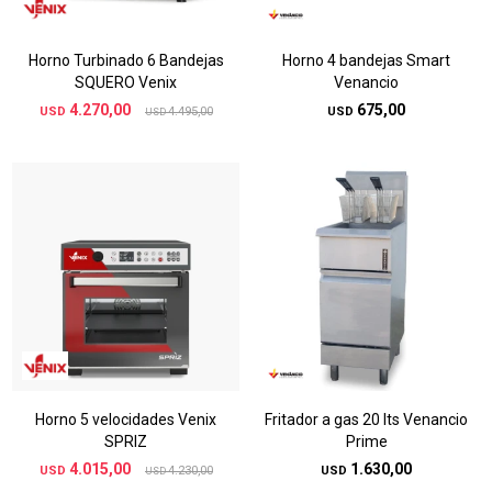
Horno Turbinado 6 Bandejas
Horno 4 bandejas Smart
SQUERO Venix
Venancio
4.270,00
675,00
USD
4.495,00
USD
USD
Horno 5 velocidades Venix
Fritador a gas 20 lts Venancio
SPRIZ
Prime
4.015,00
1.630,00
USD
4.230,00
USD
USD