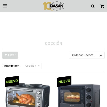

COCCIÓN
Recomendados
Filtrando por:
Cocción