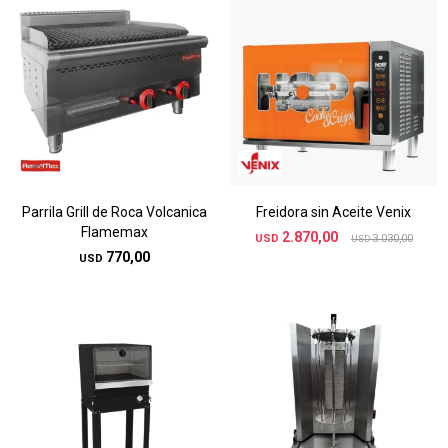
Parrila Grill de Roca Volcanica
Freidora sin Aceite Venix
Flamemax
2.870,00
USD
3.030,00
USD
770,00
USD