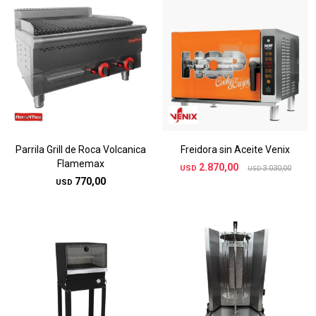
Parrila Grill de Roca Volcanica
Freidora sin Aceite Venix
Flamemax
2.870,00
USD
3.030,00
USD
770,00
USD