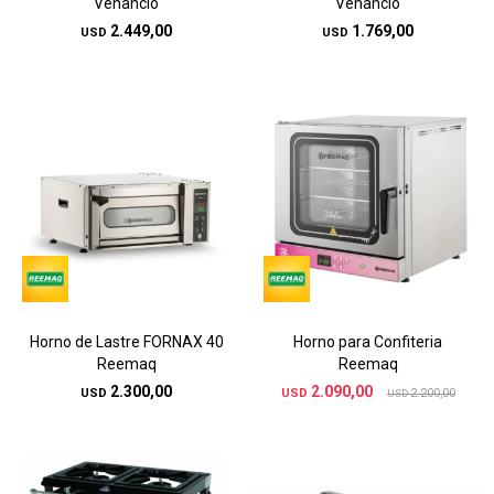
Venancio
Venancio
2.449,00
1.769,00
USD
USD
Horno de Lastre FORNAX 40
Horno para Confiteria
Reemaq
Reemaq
2.300,00
2.090,00
USD
USD
2.200,00
USD