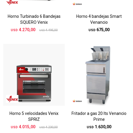
Horno Turbinado 6 Bandejas
Horno 4 bandejas Smart
SQUERO Venix
Venancio
4.270,00
675,00
USD
4.495,00
USD
USD
Horno 5 velocidades Venix
Fritador a gas 20 lts Venancio
SPRIZ
Prime
4.015,00
1.630,00
USD
4.230,00
USD
USD