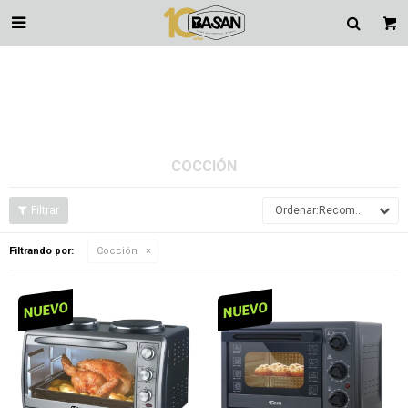

COCCIÓN
Recomendados
Filtrando por:
Cocción